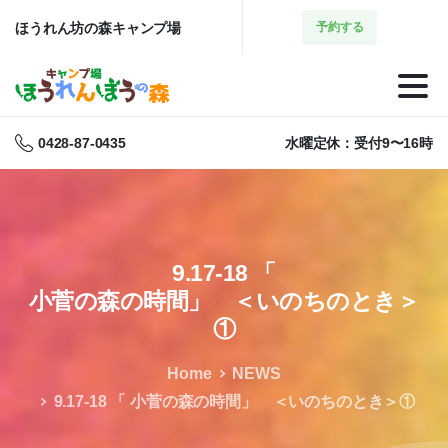
ほうれん坊の森キャンプ場
予約する
0428-87-0435
水曜定休：受付9〜16時
9.17-18
「
小菅の森の時間」 ＜いのちのとき＞
①
Home
NEWS
9.17-18 「 小菅の森の時間」 ＜いのちのとき＞①