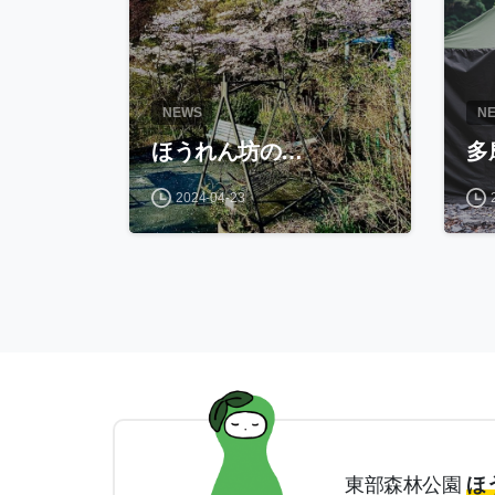
NEWS
N
ほうれん坊の…
多
2024-04-23
東部森林公園
ほ