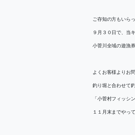
ご存知の方もいら
９月３０日で、当
小菅川全域の遊漁
よくお客様よりお
釣り堀と合わせて
「小菅村フィッシ
１１月末までやっ