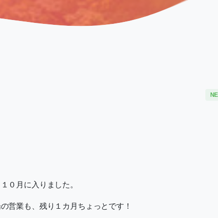
N
、１０月に入りました。
場の営業も、残り１カ月ちょっとです！