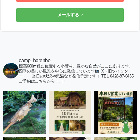
メールする
camp_horenbo
標高600m程に位置する小菅村。豊かな自然がここにあります。
四季の美しい風景を中心に発信しています
X（旧ツイッタ
ー）
当日の状況や気温など発信予定です！
TEL 0428-87-0435
ご予約はこちらから！↓↓↓