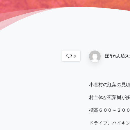
ほうれん坊ス
0
小菅村の紅葉の見
村全体が広葉樹が
標高６００～２０
ドライブ、ハイキ