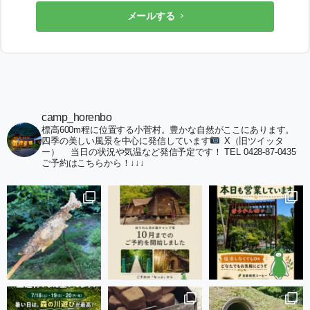
メールする
camp_horenbo
標高600m程に位置する小菅村。豊かな自然がここにあります。
四季の美しい風景を中心に発信しています
X（旧ツイッタ
ー）
当日の状況や気温など発信予定です！
TEL 0428-87-0435
ご予約はこちらから！↓↓↓